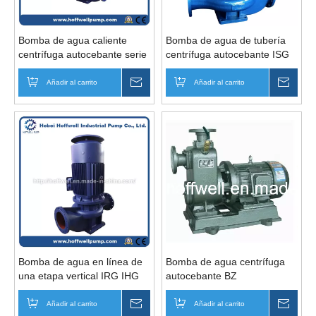
Bomba de agua caliente
Bomba de agua de tubería
centrífuga autocebante serie
centrífuga autocebante ISG
IRG
Añadir al carrito
Preguntar
Añadir al carrito
Pregu
Bomba de agua en línea de
Bomba de agua centrífuga
una etapa vertical IRG IHG
autocebante BZ
ISG
Añadir al carrito
Preguntar
Añadir al carrito
Pregu