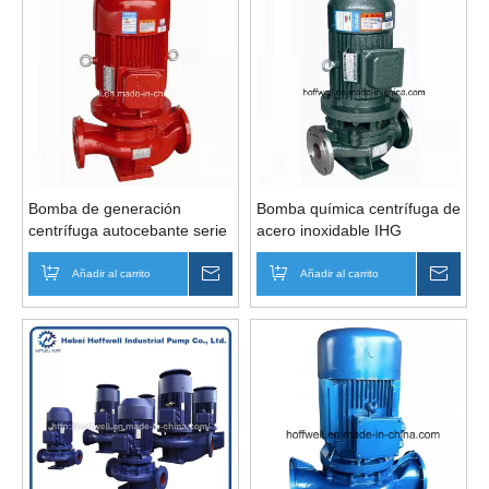
Bomba de generación
Bomba química centrífuga de
centrífuga autocebante serie
acero inoxidable IHG
IRG
Añadir al carrito
Preguntar
Añadir al carrito
Pregu