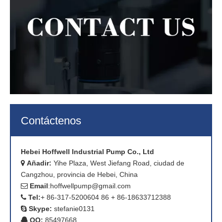
Contáctenos
Hebei Hoffwell Industrial Pump Co., Ltd
Añadir:
Yihe Plaza, West Jiefang Road, ciudad de

Cangzhou, provincia de Hebei, China
Email
:
hoffwellpump@gmail.com

Tel:
+ 86-317-5200604 86 + 86-18633712388

Skype:
stefanie0131

QQ:
85497668
