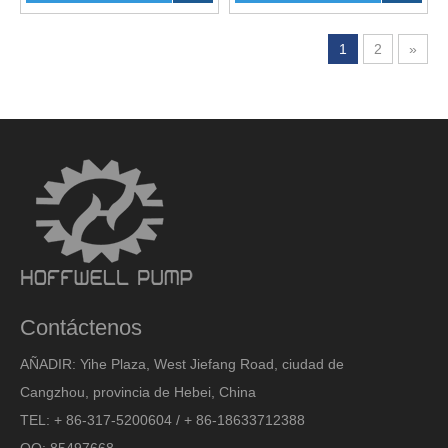
1
2
»
Contáctenos
AÑADIR: Yihe Plaza, West Jiefang Road, ciudad de
Cangzhou, provincia de Hebei, China
TEL: + 86-317-5200604 / + 86-18633712388
QQ: 85497668