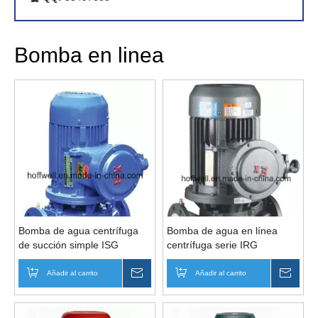
Bomba en linea
Bomba de agua centrífuga
Bomba de agua en línea
de succión simple ISG
centrífuga serie IRG
Añadir al carrito
Preguntar
Añadir al carrito
Pregu